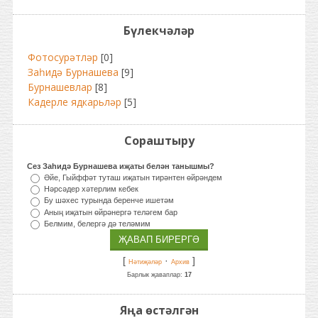
Бүлекчәләр
Фотосурәтләр
[0]
Заһидә Бурнашева
[9]
Бурнашевлар
[8]
Кадерле ядкарьләр
[5]
Сораштыру
Сез Заһидә Бурнашева иҗаты белән танышмы?
Әйе, Гыйффәт туташ иҗатын тирәнтен өйрәндем
Нәрсәдер хәтерлим кебек
Бу шәхес турында беренче ишетәм
Аның иҗатын өйрәнергә теләгем бар
Белмим, белергә дә теләмим
[
·
]
Нәтиҗәләр
Архив
Барлык җаваплар:
17
Яңа өстәлгән