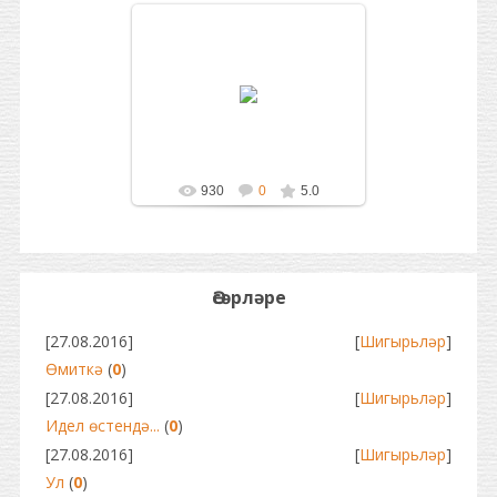
28.08.2016
Laysan
930
0
5.0
Әсәрләре
[27.08.2016]
[
Шигырьләр
]
Өмиткә
(
0
)
[27.08.2016]
[
Шигырьләр
]
Идел өстендә...
(
0
)
[27.08.2016]
[
Шигырьләр
]
Ул
(
0
)