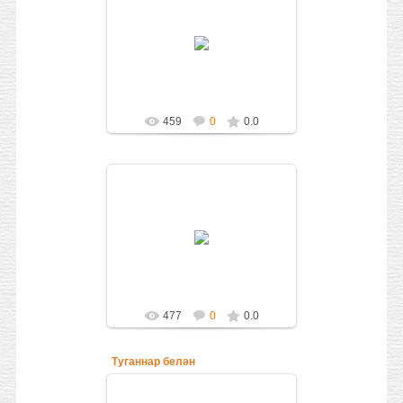
15.09.2016
Laysan
459
0
0.0
15.09.2016
Laysan
477
0
0.0
Туганнар белән