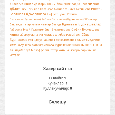
биология фәннәре докторы
галим
биохимик
радио
Телевидение
әдәбият
Рәфкать
Рәүф Бегишев
Назлыгөл Акбирова
Ләйсән Бегишева
Бегишев
Сәйдә Бегишева
Гиффат Туташ
Рабига
Бегишева(Бурнашева)
Рабига Бегишева (Бурнашева)
ХХ гасыр
Бурнашевлар
башында татар хатын-кызлар
Загида Бурнашева
Сафия Бурнашева
Габдулла Тукай
Галимәтелбәнат Биктимерова
Сәйдә
Хәнифә Гыйсмәтуллина
Җәмилә Вәлиева
Хәбирә Насыйрия
Бурнашева
Рашидә Бурнашева
Газизә Сәмитова
Галимә Рәхмәтуллина
күренекле татар кызлары
Фәрханә Алушева
Хәнифә Урманова
Зәйнәп
Сәгыйдә
Маһруй Мозаффария
татар хатын-кызлары тарихыннан
истәлек
Хәзер сайтта
Онлайн:
1
Кунаклар:
1
Кулланучылар:
0
Бүлешү