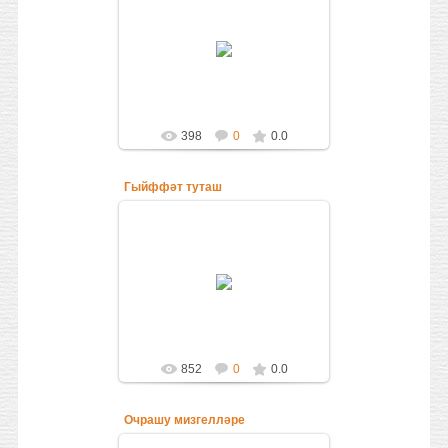
12.09.2016
Laysan
398
0
0.0
Гыйффәт туташ
12.09.2016
Laysan
852
0
0.0
Очрашу мизгелләре