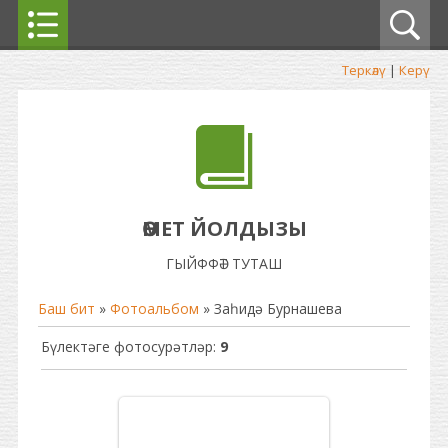
Теркәлү
|
Керү
ӨМЕТ ЙОЛДЫЗЫ
ГЫЙФФӘТ ТУТАШ
Баш бит
»
Фотоальбом
» Заһидә Бурнашева
Бүлектәге фотосурәтләр
:
9