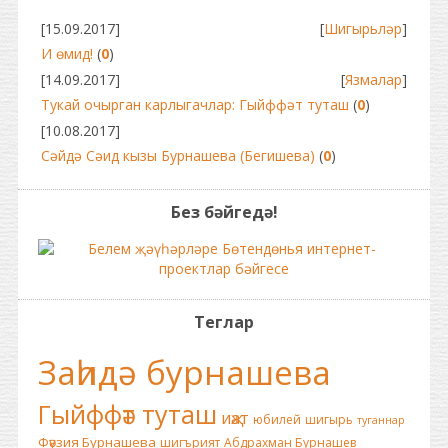
[15.09.2017]
[
Шигырьләр
]
И өмид!
(
0
)
[14.09.2017]
[
Язмалар
]
Тукай очырган карлыгачлар: Гыйффәт туташ
(
0
)
[10.08.2017]
Сәйдә Сәид кызы Бурнашева (Бегишева)
(
0
)
Без бәйгедә!
Теглар
Заһидә бурнашева
Гыйффәт туташ
иҗат
юбилей
шигырь
туганнар
Фәүзия Бурнашева
шигърият
Абдрахман Бурнашев