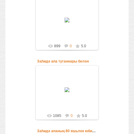
28.08.2016
Laysan
899
0
5.0
Заһидә апа туганнары белән
28.08.2016
Laysan
1085
0
5.0
Заһидә апаның 80 яшьлек юбилее